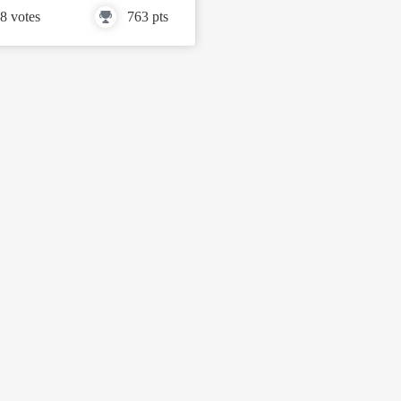
8 votes
763 pts