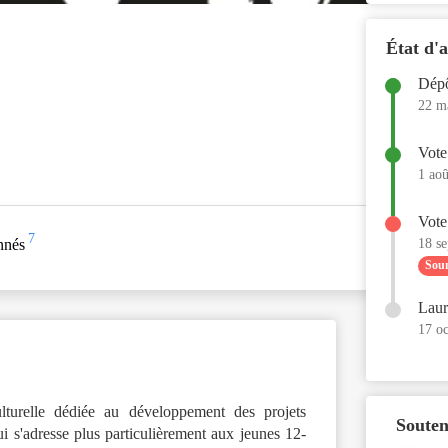
État d'
Dépô
22 m
Vote
1 ao
Vote
7
18 se
nnés
Soum
Laur
17 oc
lturelle dédiée au développement des projets
Souten
qui s'adresse plus particulièrement aux jeunes 12-