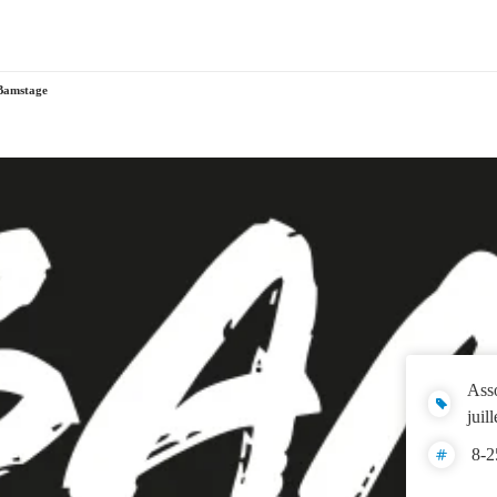
Bamstage
Asso
juil
8-2