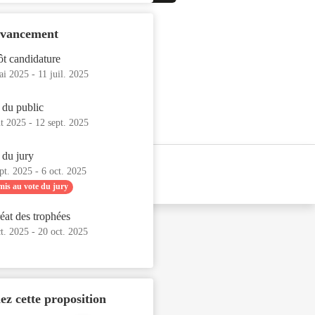
avancement
t candidature
ai 2025
-
11 juil. 2025
 du public
ût 2025
-
12 sept. 2025
 du jury
pt. 2025
-
6 oct. 2025
is au vote du jury
éat des trophées
t. 2025
-
20 oct. 2025
ez cette proposition